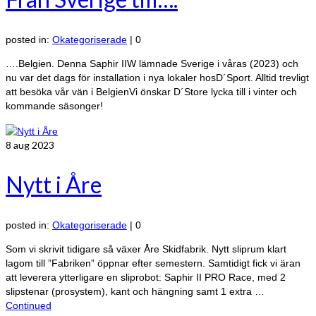
posted in:
Okategoriserade
|
0
….Belgien. Denna Saphir IIW lämnade Sverige i våras (2023) och
nu var det dags för installation i nya lokaler hosD´Sport. Alltid trevligt
att besöka vår vän i BelgienVi önskar D´Store lycka till i vinter och
kommande säsonger!
8
aug 2023
Nytt i Åre
posted in:
Okategoriserade
|
0
Som vi skrivit tidigare så växer Åre Skidfabrik. Nytt sliprum klart
lagom till ”Fabriken” öppnar efter semestern. Samtidigt fick vi äran
att leverera ytterligare en sliprobot: Saphir II PRO Race, med 2
slipstenar (prosystem), kant och hängning samt 1 extra …
Continued