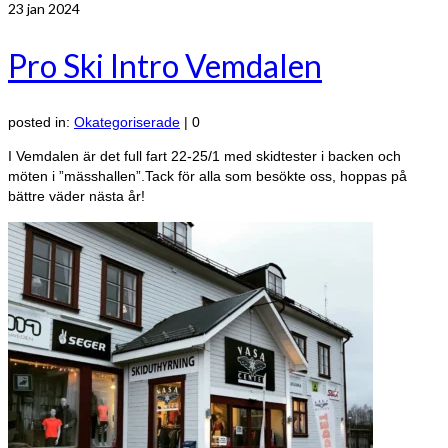
23
jan 2024
Pro Ski Intro Vemdalen
posted in:
Okategoriserade
|
0
I Vemdalen är det full fart 22-25/1 med skidtester i backen och
möten i ”mässhallen”.Tack för alla som besökte oss, hoppas på
bättre väder nästa år!