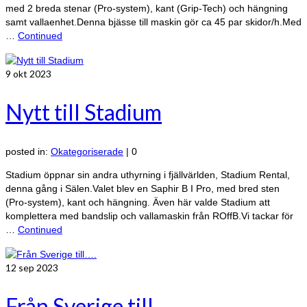
med 2 breda stenar (Pro-system), kant (Grip-Tech) och hängning
samt vallaenhet.Denna bjässe till maskin gör ca 45 par skidor/h.Med
…
Continued
9
okt 2023
Nytt till Stadium
posted in:
Okategoriserade
|
0
Stadium öppnar sin andra uthyrning i fjällvärlden, Stadium Rental,
denna gång i Sälen.Valet blev en Saphir B I Pro, med bred sten
(Pro-system), kant och hängning. Även här valde Stadium att
komplettera med bandslip och vallamaskin från ROffB.Vi tackar för
…
Continued
12
sep 2023
Från Sverige till….