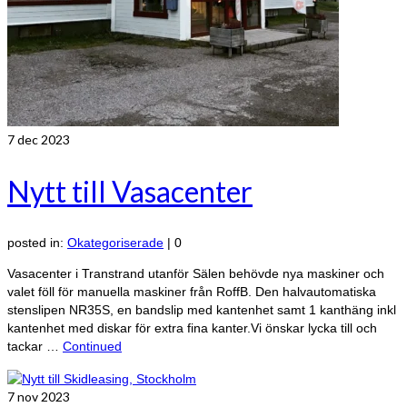
7
dec 2023
Nytt till Vasacenter
posted in:
Okategoriserade
|
0
Vasacenter i Transtrand utanför Sälen behövde nya maskiner och
valet föll för manuella maskiner från RoffB. Den halvautomatiska
stenslipen NR35S, en bandslip med kantenhet samt 1 kanthäng inkl
kantenhet med diskar för extra fina kanter.Vi önskar lycka till och
tackar …
Continued
7
nov 2023