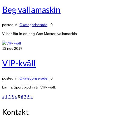
Beg vallamaskin
posted in:
Okategoriserade
|
0
Vi har fått in en beg Wax Master, vallamaskin.
13
nov 2019
VIP-kväll
posted in:
Okategoriserade
|
0
Länna Sport bjöd in till VIP-kväll.
Inläggsnavigering
«
1
2
3
4
5
6
7
8
»
Kontakt