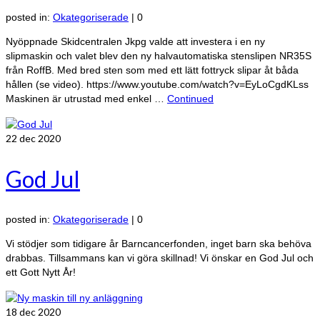
posted in:
Okategoriserade
|
0
Nyöppnade Skidcentralen Jkpg valde att investera i en ny
slipmaskin och valet blev den ny halvautomatiska stenslipen NR35S
från RoffB. Med bred sten som med ett lätt fottryck slipar åt båda
hållen (se video). https://www.youtube.com/watch?v=EyLoCgdKLss
Maskinen är utrustad med enkel …
Continued
22
dec 2020
God Jul
posted in:
Okategoriserade
|
0
Vi stödjer som tidigare år Barncancerfonden, inget barn ska behöva
drabbas. Tillsammans kan vi göra skillnad! Vi önskar en God Jul och
ett Gott Nytt År!
18
dec 2020