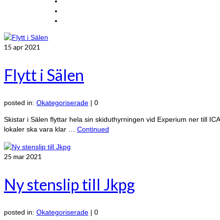
15
apr 2021
Flytt i Sälen
posted in:
Okategoriserade
|
0
Skistar i Sälen flyttar hela sin skiduthyrningen vid Experium ner till I
lokaler ska vara klar …
Continued
25
mar 2021
Ny stenslip till Jkpg
posted in:
Okategoriserade
|
0