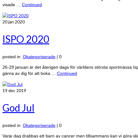
visade …
Continued
20
jan 2020
ISPO 2020
posted in:
Okategoriserade
|
0
26-29 januari är det återigen dags för världens största sportmässa Is
gärna av dig för att boka …
Continued
19
dec 2019
God Jul
posted in:
Okategoriserade
|
0
Varje dag drabbas ett barn av cancer men tillsammans kan vi göra skil