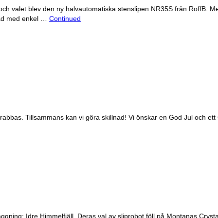
ch valet blev den ny halvautomatiska stenslipen NR35S från RoffB. Med 
tad med enkel …
Continued
abbas. Tillsammans kan vi göra skillnad! Vi önskar en God Jul och ett 
nläggning; Idre Himmelfjäll. Deras val av sliprobot föll på Montanas C