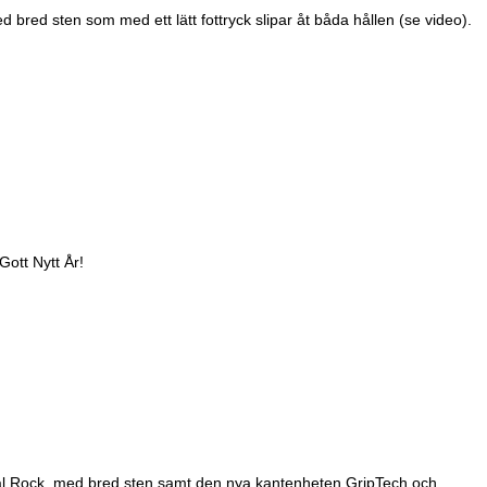
bred sten som med ett lätt fottryck slipar åt båda hållen (se video).
Gott Nytt År!
rystal Rock, med bred sten samt den nya kantenheten GripTech och