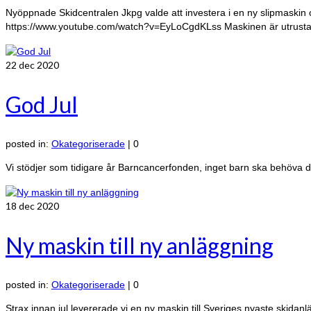
Nyöppnade Skidcentralen Jkpg valde att investera i en ny slipmaskin o
https://www.youtube.com/watch?v=EyLoCgdKLss Maskinen är utrus
22
dec 2020
God Jul
posted in:
Okategoriserade
|
0
Vi stödjer som tidigare år Barncancerfonden, inget barn ska behöva dr
18
dec 2020
Ny maskin till ny anläggning
posted in:
Okategoriserade
|
0
Strax innan jul levererade vi en ny maskin till Sveriges nyaste skida